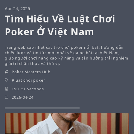
Apr 24, 2026
Tìm Hiểu Về Luật Chơi
Poker Ở Việt Nam
Trang web cập nhật các trò chơi poker nổi bật, hướng dẫn
chiến lược và tin tức mới nhất về game bài tại Việt Nam,
giúp người chơi nâng cao kỹ năng và tận hưởng trải nghiệm
giải trí chân thực và thú vị.
Poker Masters Hub
luat choi poker
190 51 Seconds
2026-04-24