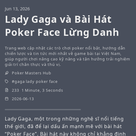
Jun 13, 2026
Lady Gaga và Bài Hát
Poker Face Lừng Danh
Trang web cập nhật các trò chơi poker nổi bật, hướng dẫn
chiến lược và tin tức mới nhất về game bài tại Việt Nam,
giúp người chơi nâng cao kỹ năng và tận hưởng trải nghiệm
giải trí chân thực và thú vị.
Poker Masters Hub
gaga lady poker face
233 1 Minute, 3 Seconds
2026-06-13
Lady Gaga, một trong những nghệ sĩ nổi tiếng
thế giới, đã để lại dấu ấn mạnh mẽ với bài hát
“Poker Face”. Bài hát này không chỉ khẳng định