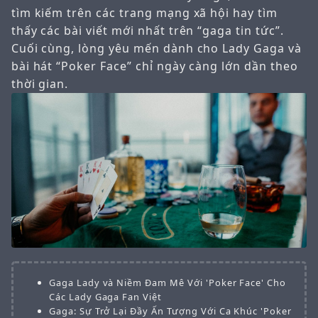
tìm kiếm trên các trang mạng xã hội hay tìm
thấy các bài viết mới nhất trên “gaga tin tức”.
Cuối cùng, lòng yêu mến dành cho Lady Gaga và
bài hát “Poker Face” chỉ ngày càng lớn dần theo
thời gian.
Gaga Lady và Niềm Đam Mê Với 'Poker Face' Cho
Các Lady Gaga Fan Việt
Gaga: Sự Trở Lại Đầy Ấn Tượng Với Ca Khúc 'Poker