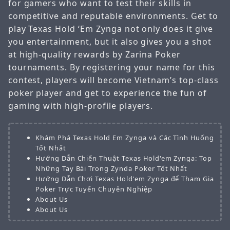
for gamers who want to test their skills in
competitive and reputable environments. Get to
play Texas Hold ‘Em Zynga not only does it give
you entertainment, but it also gives you a shot
at high-quality rewards by Zarina Poker
tournaments. By registering your name for this
contest, players will become Vietnam’s top-class
poker player and get to experience the fun of
gaming with high-profile players.
Khám Phá Texas Hold Em Zynga và Các Tình Huống
Tốt Nhất
Hướng Dẫn Chiến Thuật Texas Hold'em Zynga: Top
Những Tay Bài Trong Zynda Poker Tốt Nhất
Hướng Dẫn Chơi Texas Hold'em Zynga để Tham Gia
Poker Trực Tuyến Chuyên Nghiệp
About Us
About Us