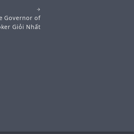
e Governor of
ker Giỏi Nhất