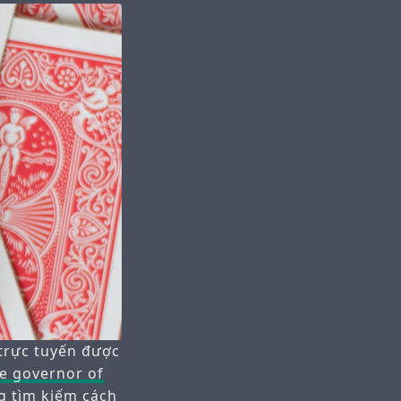
trực tuyến được
e governor of
g tìm kiếm cách