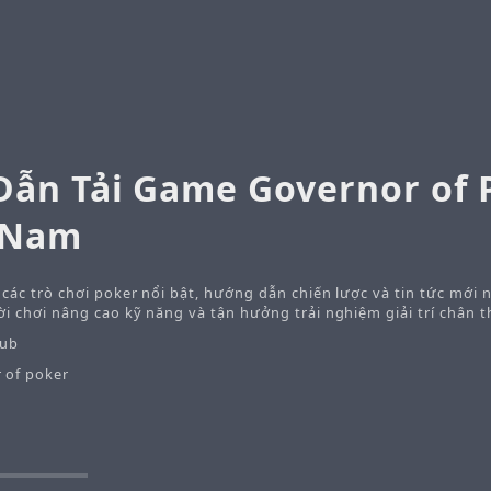
ẫn Tải Game Governor of 
t Nam
các trò chơi poker nổi bật, hướng dẫn chiến lược và tin tức mới n
i chơi nâng cao kỹ năng và tận hưởng trải nghiệm giải trí chân th
Hub
 of poker