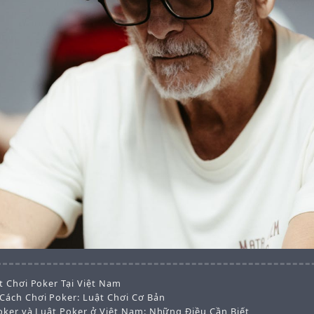
t Chơi Poker Tại Việt Nam
ách Chơi Poker: Luật Chơi Cơ Bản
oker và Luật Poker ở Việt Nam: Những Điều Cần Biết