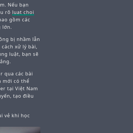
Nam. Nếu bạn
ểu rõ
luat choi
 bao gồm các
 lớn.
ông bị nhầm lẫn
cách xử lý bài,
úng luật, bạn sẽ
hắng.
r qua các bài
n mới có thể
ker tại Việt Nam
uyến, tạo điều
i vẻ khi học