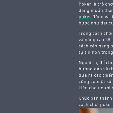
Poker là trò ch
đang muốn tham 
poker
đóng vai 
bước như đặt cư
Trong cách chơi
và nâng cao kỹ 
cách xếp hạng bà
tự tin hơn tron
Ngoài ra, để ch
hướng dẫn và th
đưa ra các chiến
cũng có một số 
kiện cho người 
Chúc bạn thành 
cách chơi poke