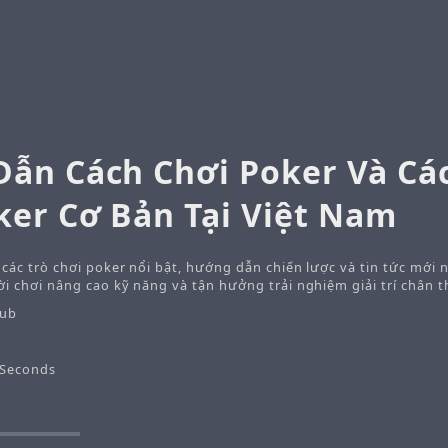
ẫn Cách Chơi Poker Và Cá
ker Cơ Bản Tại Việt Nam
các trò chơi poker nổi bật, hướng dẫn chiến lược và tin tức mới n
i chơi nâng cao kỹ năng và tận hưởng trải nghiệm giải trí chân th
Hub
 Seconds