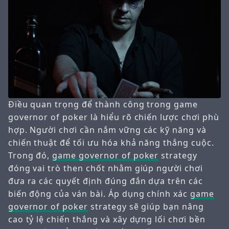
Điều quan trọng để thành công trong game
governor of poker là hiểu rõ chiến lược chơi phù
hợp. Người chơi cần nắm vững các kỹ năng và
chiến thuật để tối ưu hóa khả năng thắng cuộc.
Trong đó,
game governor of poker
strategy
đóng vai trò then chốt nhằm giúp người chơi
đưa ra các quyết định đúng đắn dựa trên các
biến động của ván bài. Áp dụng chính xác
game
governor of poker
strategy sẽ giúp bạn nâng
cao tỷ lệ chiến thắng và xây dựng lối chơi bền