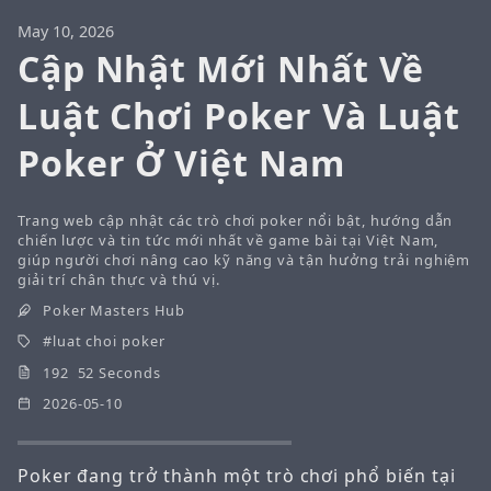
May 10, 2026
Cập Nhật Mới Nhất Về
Luật Chơi Poker Và Luật
Poker Ở Việt Nam
Trang web cập nhật các trò chơi poker nổi bật, hướng dẫn
chiến lược và tin tức mới nhất về game bài tại Việt Nam,
giúp người chơi nâng cao kỹ năng và tận hưởng trải nghiệm
giải trí chân thực và thú vị.
Poker Masters Hub
luat choi poker
192 52 Seconds
2026-05-10
Poker đang trở thành một trò chơi phổ biến tại