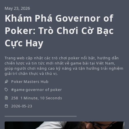
May 23, 2026
Khám Phá Governor of
Poker: Trò Chơi Cờ Bạc
Cực Hay
Trang web cập nhật các trò chơi poker nổi bật, hướng dẫn
chiến lược và tin tức mới nhất về game bài tại Việt Nam,
giúp người chơi nâng cao kỹ năng và tận hưởng trải nghiệm
giải trí chân thực và thú vị.
Poker Masters Hub
game governor of poker
258 1 Minute, 10 Seconds
2026-05-23