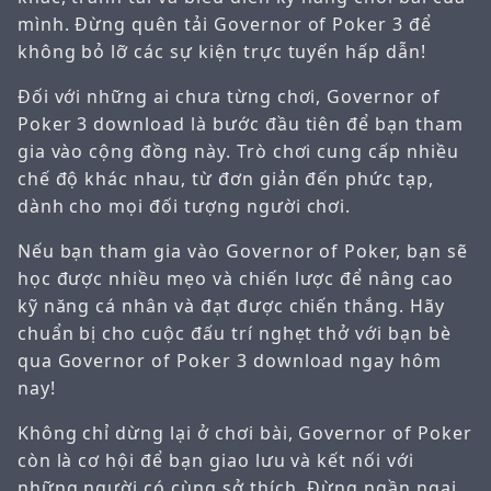
mình. Đừng quên tải Governor of Poker 3 để
không bỏ lỡ các sự kiện trực tuyến hấp dẫn!
Đối với những ai chưa từng chơi, Governor of
Poker 3 download là bước đầu tiên để bạn tham
gia vào cộng đồng này. Trò chơi cung cấp nhiều
chế độ khác nhau, từ đơn giản đến phức tạp,
dành cho mọi đối tượng người chơi.
Nếu bạn tham gia vào Governor of Poker, bạn sẽ
học được nhiều mẹo và chiến lược để nâng cao
kỹ năng cá nhân và đạt được chiến thắng. Hãy
chuẩn bị cho cuộc đấu trí nghẹt thở với bạn bè
qua Governor of Poker 3 download ngay hôm
nay!
Không chỉ dừng lại ở chơi bài, Governor of Poker
còn là cơ hội để bạn giao lưu và kết nối với
những người có cùng sở thích. Đừng ngần ngại,