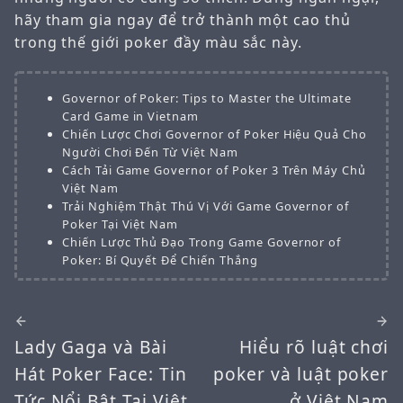
hãy tham gia ngay để trở thành một cao thủ
trong thế giới poker đầy màu sắc này.
Governor of Poker: Tips to Master the Ultimate
Card Game in Vietnam
Chiến Lược Chơi Governor of Poker Hiệu Quả Cho
Người Chơi Đến Từ Việt Nam
Cách Tải Game Governor of Poker 3 Trên Máy Chủ
Việt Nam
Trải Nghiệm Thật Thú Vị Với Game Governor of
Poker Tại Việt Nam
Chiến Lược Thủ Đạo Trong Game Governor of
Poker: Bí Quyết Để Chiến Thắng
Lady Gaga và Bài
Hiểu rõ luật chơi
Hát Poker Face: Tin
poker và luật poker
Tức Nổi Bật Tại Việt
ở Việt Nam